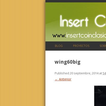
BLOG
PROYECTOS
SOB
wing60big
Published
20 septiembre, 2014
at
54
← Anterior