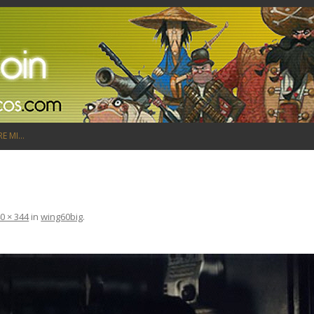
Saltar al contenido
RE MI…
0 × 344
in
wing60big
.