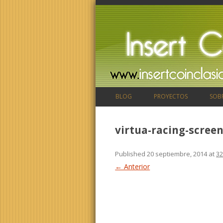
BLOG
PROYECTOS
SOB
virtua-racing-scree
Published
20 septiembre, 2014
at
32
← Anterior