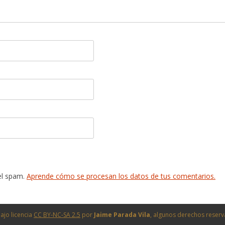
 el spam.
Aprende cómo se procesan los datos de tus comentarios.
ajo licencia
CC BY-NC-SA 2.5
por
Jaime Parada Vila
, algunos derechos reser