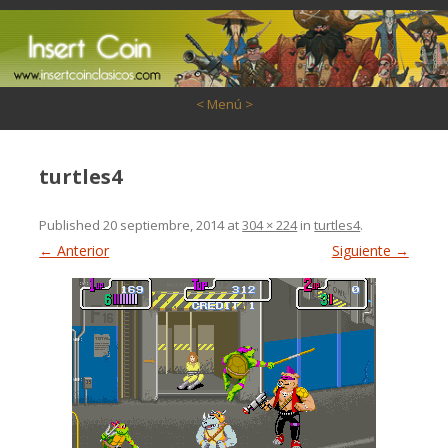
Saltar al contenido
< Menú >
turtles4
Published
20 septiembre, 2014
at
304 × 224
in
turtles4
.
← Anterior
Siguiente →