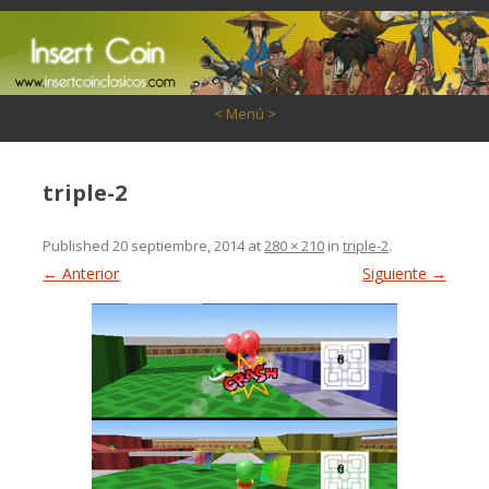
Saltar al contenido
< Menú >
triple-2
Published
20 septiembre, 2014
at
280 × 210
in
triple-2
.
← Anterior
Siguiente →