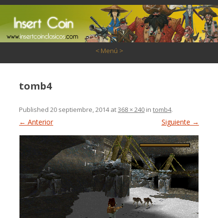
Saltar al contenido
< Menú >
tomb4
Published
20 septiembre, 2014
at
368 × 240
in
tomb4
.
← Anterior
Siguiente →