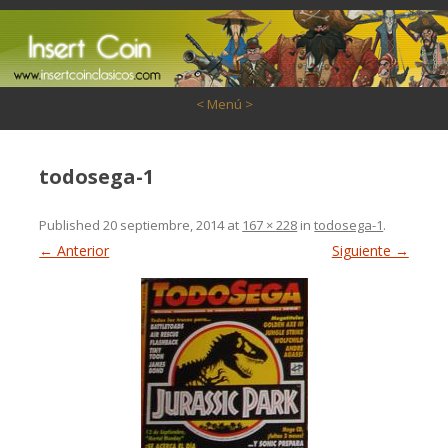
Saltar al contenido
< Menú >
todosega-1
Published
20 septiembre, 2014
at
167 × 228
in
todosega-1
.
← Anterior
Siguiente →