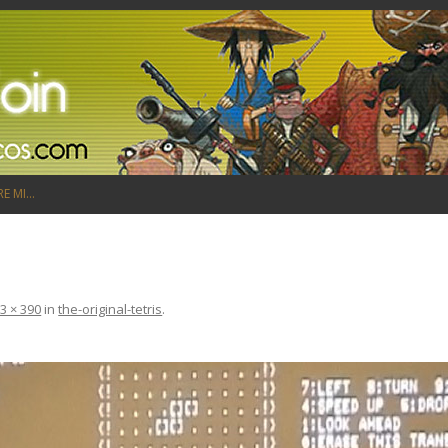
Saltar al contenido
RE MI…
3 × 390
in
the-original-tetris
.