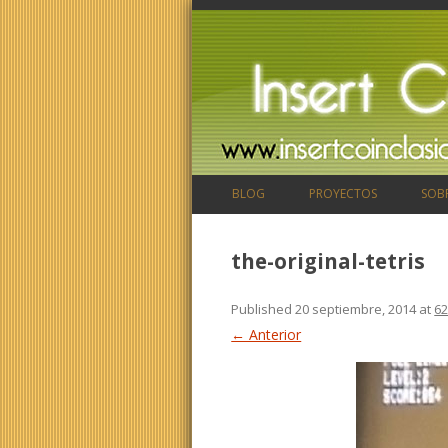
BLOG
PROYECTOS
SOB
the-original-tetris
Published
20 septiembre, 2014
at
62
← Anterior