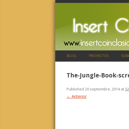
BLOG
PROYECTOS
SOB
The-Jungle-Book-scr
Published
20 septiembre, 2014
at
32
← Anterior