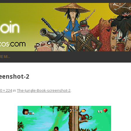
Saltar al contenido
RE MI…
eenshot-2
0 × 224
in
The-Jungle-Book-screenshot-2
.