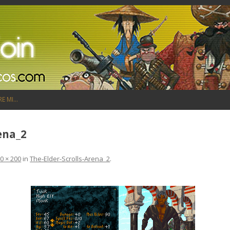
Saltar al contenido
RE MI…
ena_2
0 × 200
in
The-Elder-Scrolls-Arena_2
.