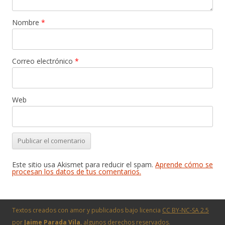
Nombre
*
Correo electrónico
*
Web
Este sitio usa Akismet para reducir el spam.
Aprende cómo se
procesan los datos de tus comentarios.
Textos creados con amor y publicados bajo licencia
CC BY-NC-SA 2.5
por
Jaime Parada Vila
, algunos derechos reservados.