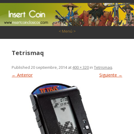
Saltar al contenido
< Menú >
Tetrismaq
Published
20 septiembre, 2014
at
400 × 320
in
Tetrismaq
.
← Anterior
Siguiente →