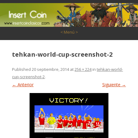
Saltar al contenido
< Menú >
tehkan-world-cup-screenshot-2
Published
20 septiembre, 2014
at
256 × 224
in
tehkan-world-
cup-screenshot-2
.
← Anterior
Siguiente →