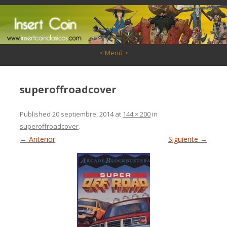
Saltar al contenido
< Menú >
superoffroadcover
Published
20 septiembre, 2014
at
144 × 200
in
superoffroadcover
.
← Anterior
Siguiente →