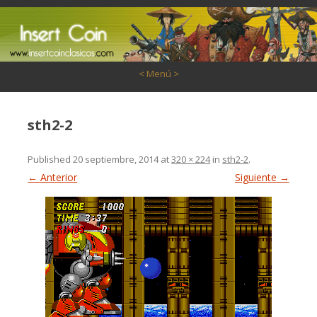
Saltar al contenido
< Menú >
sth2-2
Published
20 septiembre, 2014
at
320 × 224
in
sth2-2
.
← Anterior
Siguiente →