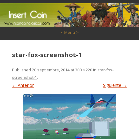
Saltar al contenido
< Menú >
star-fox-screenshot-1
Published
20 septiembre, 2014
at
300 × 220
in
star-fox-
screenshot-1
.
← Anterior
Siguiente →