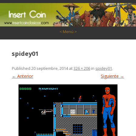
Saltar al contenido
< Menú >
spidey01
Published
20 septiembre, 2014
at
326 × 206
in
spidey01
.
← Anterior
Siguiente →