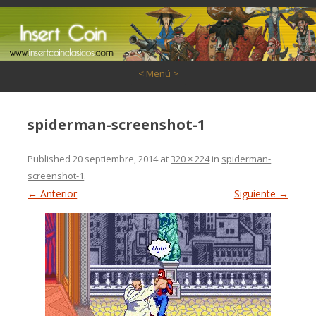
Saltar al contenido
< Menú >
spiderman-screenshot-1
Published
20 septiembre, 2014
at
320 × 224
in
spiderman-
screenshot-1
.
← Anterior
Siguiente →