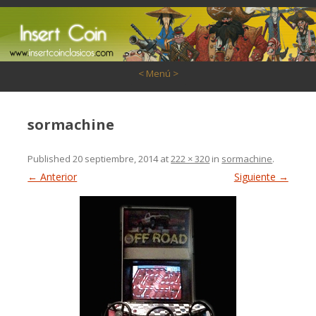
Saltar al contenido
< Menú >
sormachine
Published
20 septiembre, 2014
at
222 × 320
in
sormachine
.
← Anterior
Siguiente →