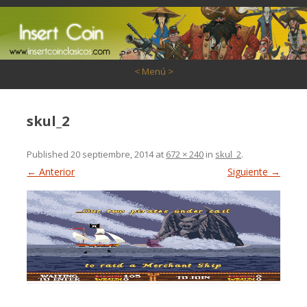
Saltar al contenido
< Menú >
skul_2
Published
20 septiembre, 2014
at
672 × 240
in
skul_2
.
← Anterior
Siguiente →