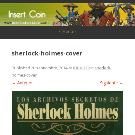
Saltar al contenido
< Menú >
sherlock-holmes-cover
Published
20 septiembre, 2014
at
638 × 739
in
sherlock-
holmes-cover
.
← Anterior
Siguiente →