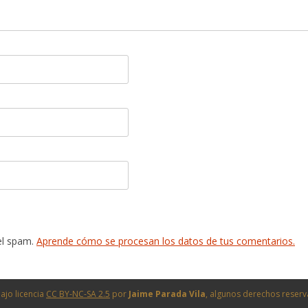
 el spam.
Aprende cómo se procesan los datos de tus comentarios.
ajo licencia
CC BY-NC-SA 2.5
por
Jaime Parada Vila
, algunos derechos reser