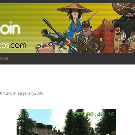
Saltar al contenido
RE MI…
0 × 248
in
segarally2006
.