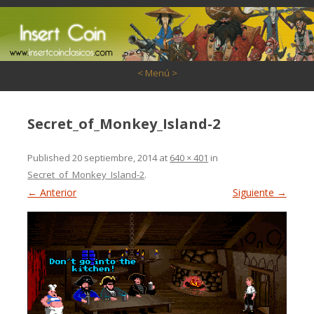
Saltar al contenido
< Menú >
Secret_of_Monkey_Island-2
Published
20 septiembre, 2014
at
640 × 401
in
Secret_of_Monkey_Island-2
.
← Anterior
Siguiente →