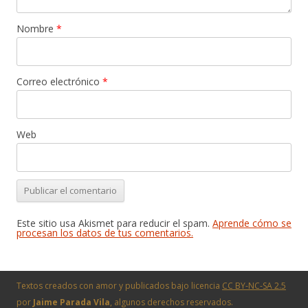
Nombre
*
Correo electrónico
*
Web
Este sitio usa Akismet para reducir el spam.
Aprende cómo se
procesan los datos de tus comentarios.
Textos creados con amor y publicados bajo licencia
CC BY-NC-SA 2.5
por
Jaime Parada Vila
, algunos derechos reservados.