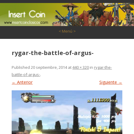
Saltar al contenido
< Menú >
rygar-the-battle-of-argus-
Published
20 septiembre, 2014
at
440 × 320
in
rygar-the-
battle-of-argus-
.
← Anterior
Siguiente →