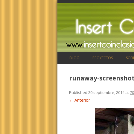
BLOG
PROYECTOS
SOB
runaway-screenshot
Published
20 septiembre, 2014
at
70
← Anterior