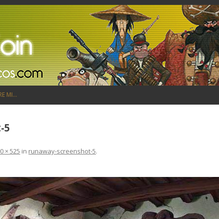
Saltar al contenido
RE MI…
-5
0 × 525
in
runaway-screenshot-5
.