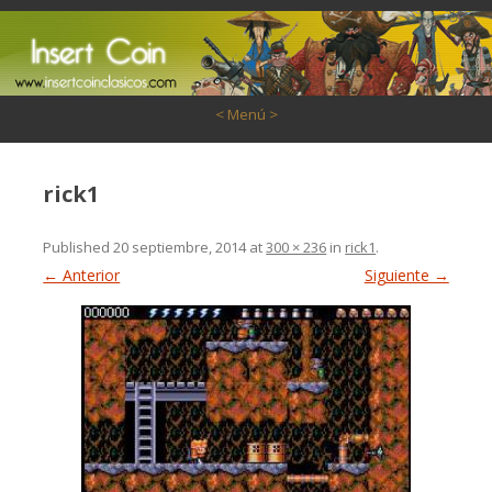
Saltar al contenido
< Menú >
rick1
Published
20 septiembre, 2014
at
300 × 236
in
rick1
.
← Anterior
Siguiente →