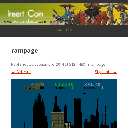
Saltar al contenido
< Menú >
rampage
Published
20 septiembre, 2014
at
512 × 480
in
rampage
.
← Anterior
Siguiente →