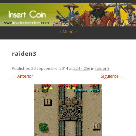
Saltar al contenido
< Menú >
raiden3
Published
20 septiembre, 2014
at
224 × 256
in
raiden3
.
← Anterior
Siguiente →