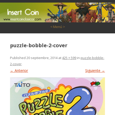
Saltar al contenido
< Menú >
puzzle-bobble-2-cover
Published
20 septiembre, 2014
at
425 × 599
in
puzzle-bobble-
2-cover
.
← Anterior
Siguiente →