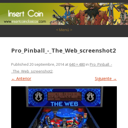
Saltar al contenido
< Menú >
Pro_Pinball_-_The_Web_screenshot2
Published
20 septiembre, 2014
at
640 × 480
in
Pro_Pinball_-
_The_Web_screenshot2
.
← Anterior
Siguiente →