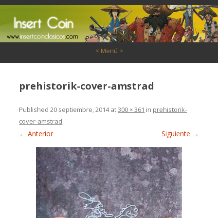
Saltar al contenido
< Menú >
prehistorik-cover-amstrad
Published
20 septiembre, 2014
at
300 × 361
in
prehistorik-
cover-amstrad
.
← Anterior
Siguiente →