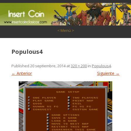
Saltar al contenido
< Menú >
Populous4
Published
20 septiembre, 2014
at
320 × 200
in
Populous4
.
← Anterior
Siguiente →