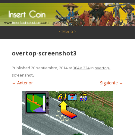
Saltar al contenido
< Menú >
overtop-screenshot3
Published
20 septiembre, 2014
at
304 × 224
in
overtop-
screenshot3
.
← Anterior
Siguiente →