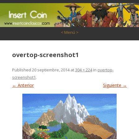
Saltar al contenido
< Menú >
overtop-screenshot1
Published
20 septiembre, 2014
at
304 × 224
in
overtop-
screenshot1
.
← Anterior
Siguiente →