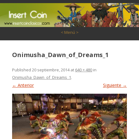
Saltar al contenido
< Menú >
Onimusha_Dawn_of_Dreams_1
Published
20 septiembre, 2014
at
640 × 480
in
Onimusha_Dawn_of_Dreams_1
.
← Anterior
Siguiente →