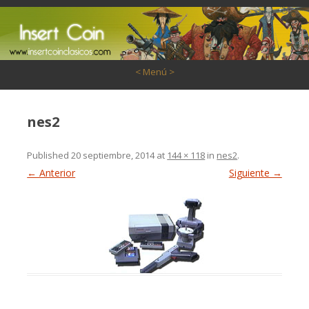
Saltar al contenido
< Menú >
nes2
Published
20 septiembre, 2014
at
144 × 118
in
nes2
.
← Anterior
Siguiente →