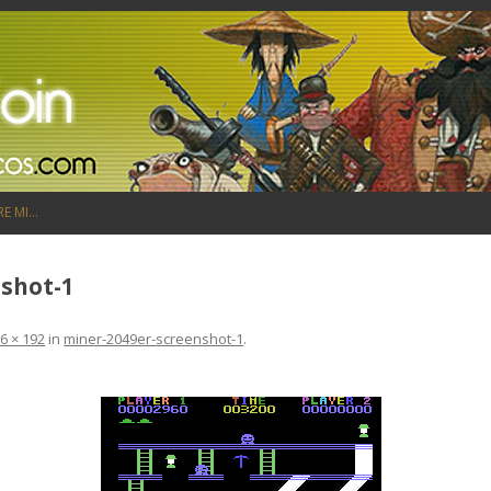
Saltar al contenido
RE MI…
shot-1
6 × 192
in
miner-2049er-screenshot-1
.