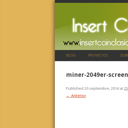
BLOG
PROYECTOS
SOB
miner-2049er-screen
Published
20 septiembre, 2014
at
25
← Anterior