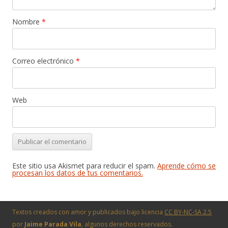
Nombre
*
Correo electrónico
*
Web
Este sitio usa Akismet para reducir el spam.
Aprende cómo se
procesan los datos de tus comentarios.
Textos creados con amor y publicados bajo licencia
CC BY-NC-SA 2.5
por
Jaime Parada Vila
, algunos derechos reservados.