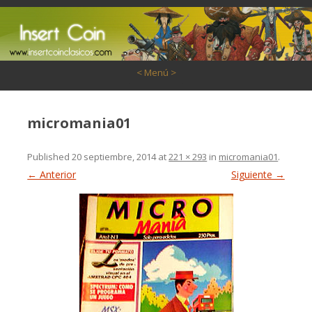
Saltar al contenido
< Menú >
micromania01
Published
20 septiembre, 2014
at
221 × 293
in
micromania01
.
← Anterior
Siguiente →