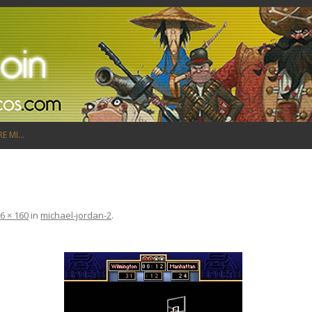
Saltar al contenido
RE MI…
6 × 160
in
michael-jordan-2
.