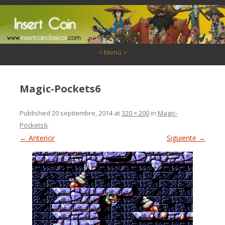
Saltar al contenido
< Menú >
Magic-Pockets6
Published
20 septiembre, 2014
at
320 × 200
in
Magic-
Pockets6
.
← Anterior
Siguiente →