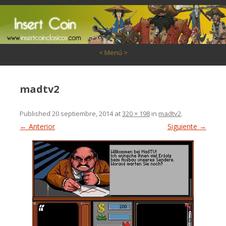
Saltar al contenido
< Menú >
madtv2
Published
20 septiembre, 2014
at
320 × 198
in
madtv2
.
← Anterior
Siguiente →