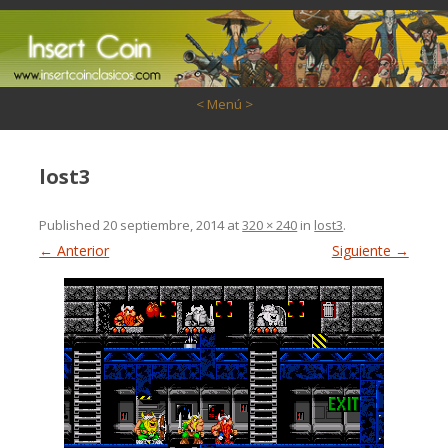
Saltar al contenido
< Menú >
lost3
Published
20 septiembre, 2014
at
320 × 240
in
lost3
.
← Anterior
Siguiente →