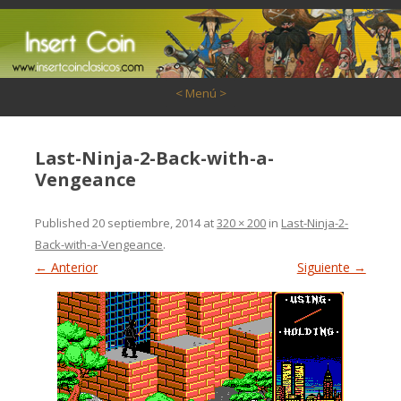
Saltar al contenido
< Menú >
Last-Ninja-2-Back-with-a-
Vengeance
Published
20 septiembre, 2014
at
320 × 200
in
Last-Ninja-2-
Back-with-a-Vengeance
.
← Anterior
Siguiente →