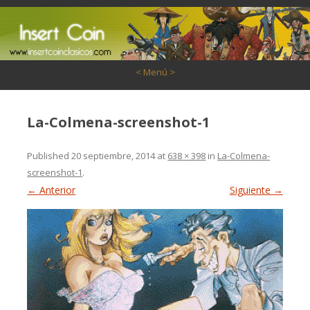
Saltar al contenido
< Menú >
La-Colmena-screenshot-1
Published
20 septiembre, 2014
at
638 × 398
in
La-Colmena-
screenshot-1
.
← Anterior
Siguiente →