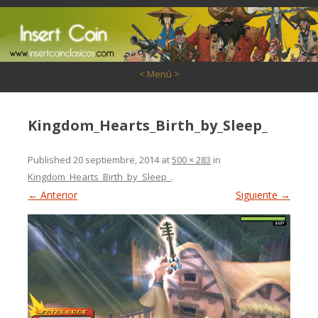
Saltar al contenido
< Menú >
Kingdom_Hearts_Birth_by_Sleep_
Published
20 septiembre, 2014
at
500 × 283
in
Kingdom_Hearts_Birth_by_Sleep_
.
← Anterior
Siguiente →