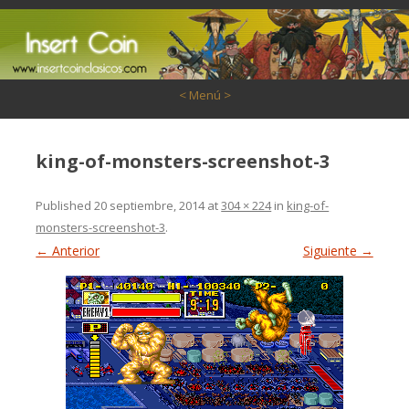
Saltar al contenido
< Menú >
king-of-monsters-screenshot-3
Published
20 septiembre, 2014
at
304 × 224
in
king-of-
monsters-screenshot-3
.
← Anterior
Siguiente →