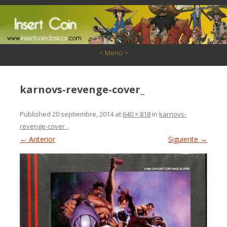
Saltar al contenido
< Menú >
karnovs-revenge-cover_
Published
20 septiembre, 2014
at
640 × 818
in
karnovs-
revenge-cover_
.
← Anterior
Siguiente →