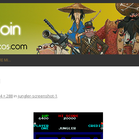
Saltar al contenido
RE MI…
1
4 × 288
in
jungler-screenshot-1
.