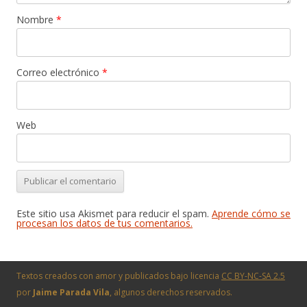
Nombre
*
Correo electrónico
*
Web
Este sitio usa Akismet para reducir el spam.
Aprende cómo se
procesan los datos de tus comentarios.
Textos creados con amor y publicados bajo licencia
CC BY-NC-SA 2.5
por
Jaime Parada Vila
, algunos derechos reservados.