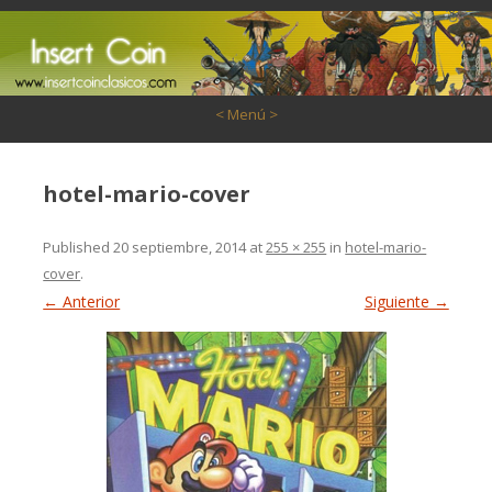
Saltar al contenido
< Menú >
hotel-mario-cover
Published
20 septiembre, 2014
at
255 × 255
in
hotel-mario-
cover
.
← Anterior
Siguiente →