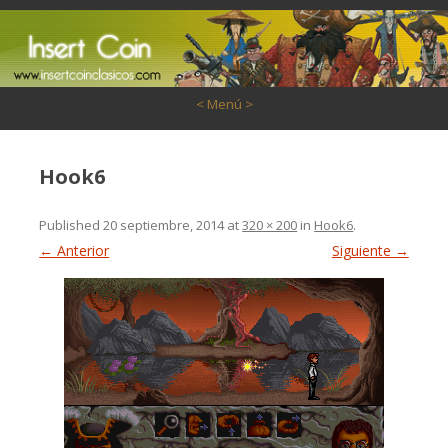
Saltar al contenido
< Menú >
Hook6
Published
20 septiembre, 2014
at
320 × 200
in
Hook6
.
← Anterior
Siguiente →