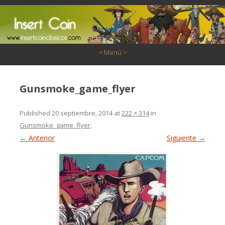
Saltar al contenido
< Menú >
Gunsmoke_game_flyer
Published
20 septiembre, 2014
at
222 × 314
in
Gunsmoke_game_flyer
.
← Anterior
Siguiente →