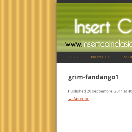
BLOG
PROYECTOS
SOB
grim-fandango1
Published
20 septiembre, 2014
at
40
← Anterior