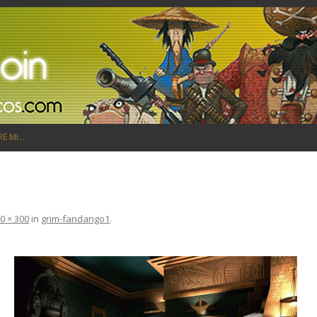
Saltar al contenido
RE MI…
0 × 300
in
grim-fandango1
.